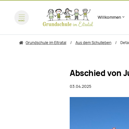
Willkommen
Navigation überspring
MENÜ
zum Inhalt springen
Grundschule im Eitratal
Aus dem Schulleben
Detai
Abschied von Ju
03.04.2025