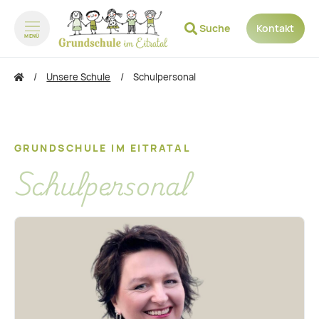
Suche
Kontakt
MENÜ
zum Inhalt springen
zum Footer springen
Unsere Schule
Schulpersonal
GRUNDSCHULE IM EITRATAL
Schulpersonal