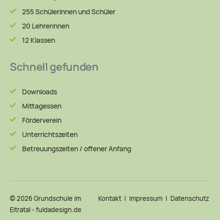
255 Schülerinnen und Schüler
20 Lehrerinnen
12 Klassen
Schnell gefunden
Downloads
Mittagessen
Förderverein
Unterrichtszeiten
Betreuungszeiten / offener Anfang
© 2026
Grundschule im
Kontakt
|
Impressum
|
Datenschutz
|
Eitratal
-
fuldadesign.de
zu