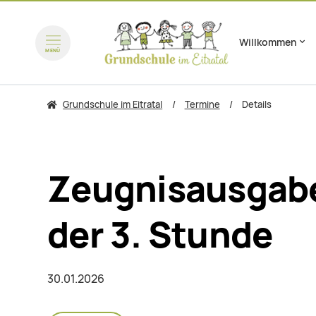
Willkommen
Navigation überspring
MENÜ
zum Inhalt springen
zum 
Grundschule im Eitratal
Termine
Details
Zeugnisausgabe 
der 3. Stunde
30.01.2026