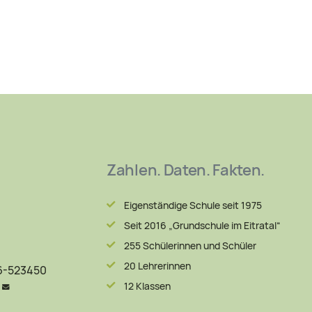
Zahlen. Daten. Fakten.
Eigenständige Schule seit 1975
Seit 2016 „Grundschule im Eitratal“
255 Schülerinnen und Schüler
20 Lehrerinnen
06-523450
12 Klassen