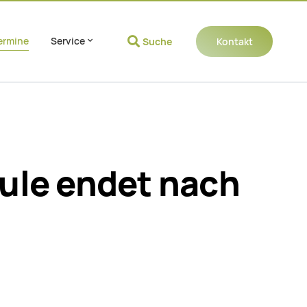
ermine
Service
Suche
Kontakt
Navigation wiederholen
ule endet nach