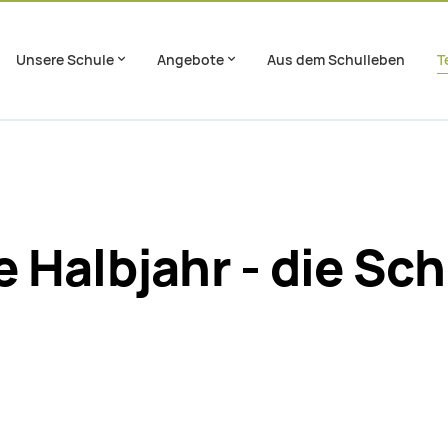
Unsere Schule
Angebote
Aus dem Schulleben
T
en
Footer springen
Halbjahr - die Sch