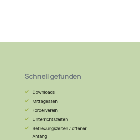
Schnell gefunden
Downloads
Mittagessen
Förderverein
Unterrichtszeiten
Betreuungszeiten / offener
Anfang