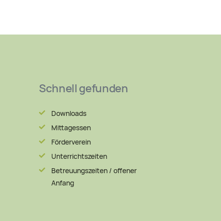
Schnell gefunden
Downloads
Mittagessen
Förderverein
Unterrichtszeiten
Betreuungszeiten / offener
Anfang