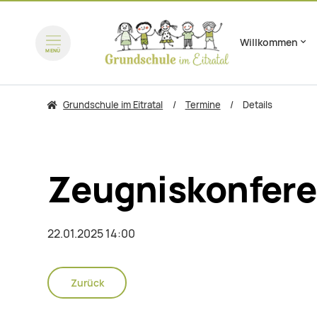
Willkommen
Navigation überspring
MENÜ
zum Inhalt springen
zum 
Grundschule im Eitratal
Termine
Details
Zeugniskonfer
22.01.2025 14:00
Zurück