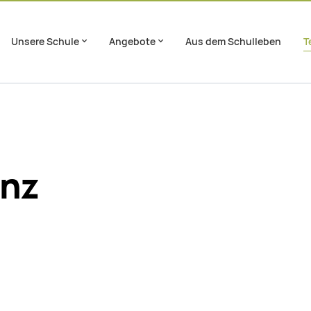
Unsere Schule
Angebote
Aus dem Schulleben
T
en
Footer springen
enz